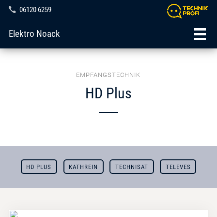
06120 6259
Elektro Noack
EMPFANGSTECHNIK
HD Plus
HD PLUS
KATHREIN
TECHNISAT
TELEVES