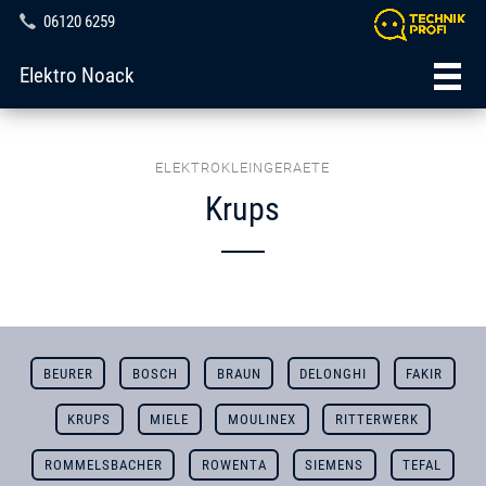
06120 6259
Elektro Noack
ELEKTROKLEINGERAETE
Krups
BEURER
BOSCH
BRAUN
DELONGHI
FAKIR
KRUPS
MIELE
MOULINEX
RITTERWERK
ROMMELSBACHER
ROWENTA
SIEMENS
TEFAL